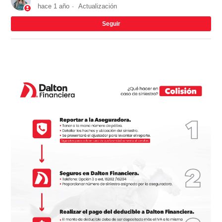
hace 1 año
Actualización
Nad
Seguir