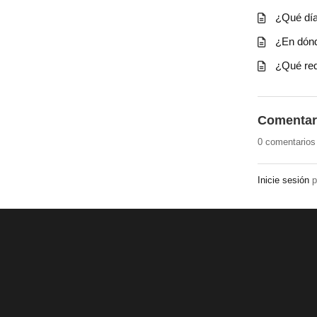
¿Qué día
¿En dónd
¿Qué req
Comentar
0 comentarios
Inicie sesión
p