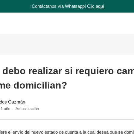
¡Contáctanos vía Whatsapp!
Clic aquí
debo realizar si requiero cam
me domicilian?
rdes Guzmán
 1 año
Actualización
el envío del nuevo estado de cuenta a la cual desea que se domici